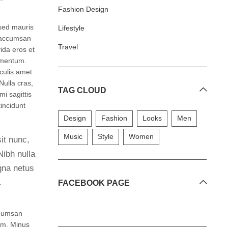
Fashion Design
sed mauris
Lifestyle
, accumsan
Travel
ida eros et
ementum.
culis amet
Nulla cras,
TAG CLOUD
mi sagittis
incidunt
Design
Fashion
Looks
Men
Music
Style
Women
it nunc,
Nibh nulla
gna netus
.
FACEBOOK PAGE
ccumsan
um. Minus