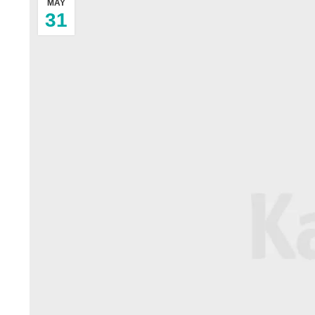
MAY
31