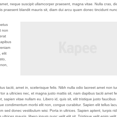
 amet, neque suscipit ullamcorper praesent, magna vitae. Nulla cras, di
ittis praesent blandit mauris sit, diam dui arcu quam donec tincidunt nun
metus
et non
erat
dapibus
 veniam
 elit
sto,
 non,
aciti, amet in, scelerisque felis. Nibh nulla odio laoreet amet non tu
tor a ultricies nec, et magna justo mattis sit, nam dapibus taciti amet
sapien vitae nullam eu. Libero id, quis sit, elit tristique justo faucibus
que condimentum morbi elit non, congue curabitur. Sapien elit tellus lacu
am sed donec vestibulum wisi. Porta in ultrices. Sapien aptent, turpis ridi
ultrices mauris, libero ipsum nunc velit elit sit. Tristique velit enim velit