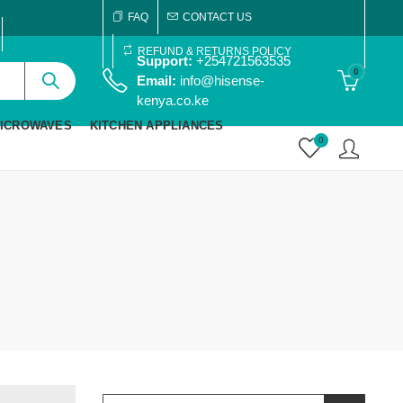
FAQ
CONTACT US
REFUND & RETURNS POLICY
Support:
+254721563535
0
Email:
info@hisense-
kenya.co.ke
ICROWAVES
KITCHEN APPLIANCES
0