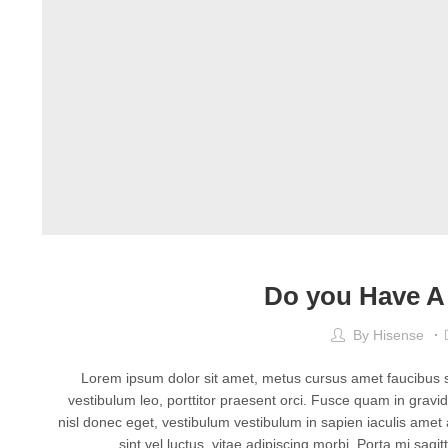
Do you Have A
By
Hisense
Lorem ipsum dolor sit amet, metus cursus amet faucibus se
vestibulum leo, porttitor praesent orci. Fusce quam in grav
nisl donec eget, vestibulum vestibulum in sapien iaculis amet
sint vel luctus, vitae adipiscing morbi. Porta mi sag