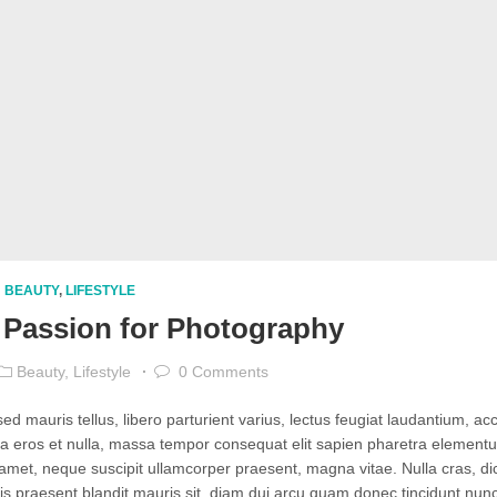
BEAUTY
,
LIFESTYLE
 Passion for Photography
Beauty
,
Lifestyle
0
Comments
d mauris tellus, libero parturient varius, lectus feugiat laudantium, a
ida eros et nulla, massa tempor consequat elit sapien pharetra element
 amet, neque suscipit ullamcorper praesent, magna vitae. Nulla cras, di
ittis praesent blandit mauris sit, diam dui arcu quam donec tincidunt nun