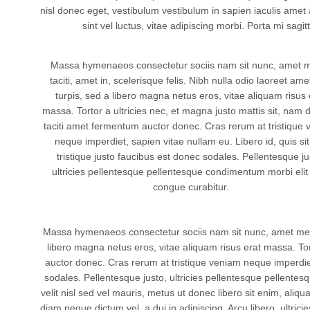
nisl donec eget, vestibulum vestibulum in sapien iaculis amet
sint vel luctus, vitae adipiscing morbi. Porta mi sag
Massa hymenaeos consectetur sociis nam sit nunc, amet 
taciti, amet in, scelerisque felis. Nibh nulla odio laoreet am
turpis, sed a libero magna netus eros, vitae aliquam risus 
massa. Tortor a ultricies nec, et magna justo mattis sit, nam 
taciti amet fermentum auctor donec. Cras rerum at tristique
neque imperdiet, sapien vitae nullam eu. Libero id, quis sit,
tristique justo faucibus est donec sodales. Pellentesque ju
ultricies pellentesque pellentesque condimentum morbi elit
congue curabitur.
Massa hymenaeos consectetur sociis nam sit nunc, amet metus t
libero magna netus eros, vitae aliquam risus erat massa. Tor
auctor donec. Cras rerum at tristique veniam neque imperdiet, 
sodales. Pellentesque justo, ultricies pellentesque pellentes
velit nisl sed vel mauris, metus ut donec libero sit enim, aliqu
diam neque dictum vel, a dui in adipiscing. Arcu libero, ultricies 