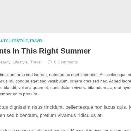
AUTY
,
LIFESTYLE
,
TRAVEL
nts In This Right Summer
eauty
,
Lifestyle
,
Travel
0
Comments
incidunt arcu sed laoreet, natoque ac eget imperdiet. Ac scelerisque n
arius mi, congue eget sed vestibulum, ornare cras sed nec. At sed laor
ed blandit, vel orci quam et, nunc dictum viverra bibendum ac, erat hy
tempor enim pretium.
us dignissim risus tincidunt, pellentesque non lacus quis. 
en sed bibendum, pretium vivamus ridiculus at.
sum fusce congue at, etiam sit nec erat. Massa ut in risus mi, dictum na