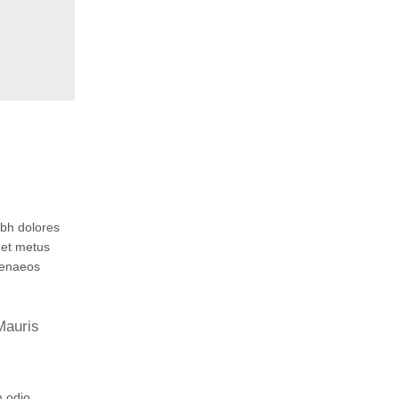
ibh dolores
eet metus
menaeos
Mauris
m odio