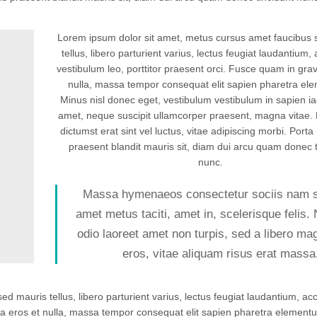
Lorem ipsum dolor sit amet, metus cursus amet faucibus 
tellus, libero parturient varius, lectus feugiat laudantium
vestibulum leo, porttitor praesent orci. Fusce quam in grav
nulla, massa tempor consequat elit sapien pharetra el
Minus nisl donec eget, vestibulum vestibulum in sapien ia
amet, neque suscipit ullamcorper praesent, magna vitae. 
dictumst erat sint vel luctus, vitae adipiscing morbi. Porta 
praesent blandit mauris sit, diam dui arcu quam donec t
nunc.
Massa hymenaeos consectetur sociis nam s
amet metus taciti, amet in, scelerisque felis. 
odio laoreet amet non turpis, sed a libero ma
eros, vitae aliquam risus erat massa
d mauris tellus, libero parturient varius, lectus feugiat laudantium, a
ida eros et nulla, massa tempor consequat elit sapien pharetra element