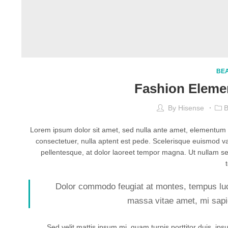
BE
Fashion Eleme
By
Hisense
B
Lorem ipsum dolor sit amet, sed nulla ante amet, elementum t
consectetuer, nulla aptent est pede. Scelerisque euismod v
pellentesque, at dolor laoreet tempor magna. Ut nullam s
Dolor commodo feugiat at montes, tempus luct
massa vitae amet, mi sapi
Sed velit mattis ipsum mi, quam turpis porttitor duis, ip