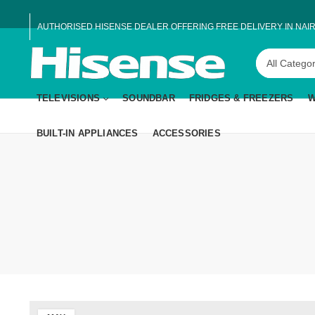
AUTHORISED HISENSE DEALER OFFERING FREE DELIVERY IN NAIR
TELEVISIONS
SOUNDBAR
FRIDGES & FREEZERS
W
BUILT-IN APPLIANCES
ACCESSORIES