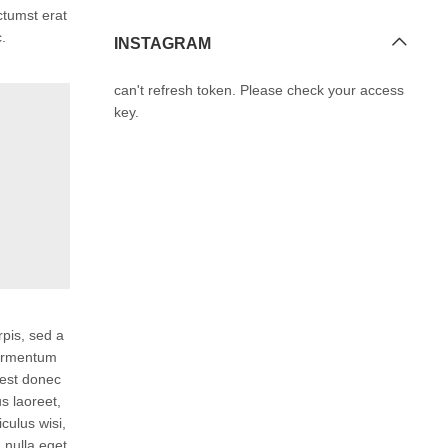
ctumst erat
c.
INSTAGRAM
can't refresh token. Please check your access
key.
rpis, sed a
 fermentum
 est donec
s laoreet,
culus wisi,
, nulla eget